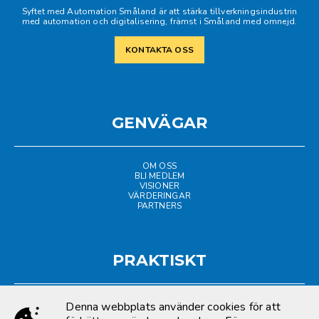
Syftet med Automation Småland är att stärka tillverkningsindustrin
med automation och digitalisering, främst i Småland med omnejd.
KONTAKTA OSS
GENVÄGAR
OM OSS
BLI MEDLEM
VISIONER
VÄRDERINGAR
PARTNERS
PRAKTISKT
Denna webbplats använder cookies för att
LOGGA IN