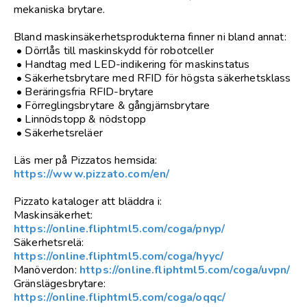
mekaniska brytare.
Bland maskinsäkerhetsprodukterna finner ni bland annat:
• Dörrlås till maskinskydd för robotceller
• Handtag med LED-indikering för maskinstatus
• Säkerhetsbrytare med RFID för högsta säkerhetsklass
• Beräringsfria RFID-brytare
• Förreglingsbrytare & gångjärnsbrytare
• Linnödstopp & nödstopp
• Säkerhetsreläer
Läs mer på Pizzatos hemsida:
https://www.pizzato.com/en/
Pizzato kataloger att bläddra i:
Maskinsäkerhet:
https://online.fliphtml5.com/coga/pnyp/
Säkerhetsrelä:
https://online.fliphtml5.com/coga/hyyc/
Manöverdon:
https://online.fliphtml5.com/coga/uvpn/
Gränslägesbrytare:
https://online.fliphtml5.com/coga/oqqc/