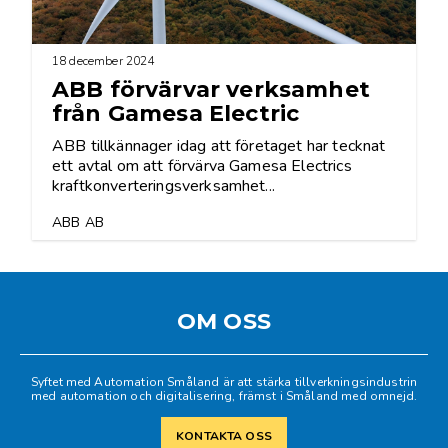
18 december 2024
ABB förvärvar verksamhet
från Gamesa Electric
ABB tillkännager idag att företaget har tecknat
ett avtal om att förvärva Gamesa Electrics
kraftkonverteringsverksamhet...
ABB AB
OM OSS
Syftet med Automation Småland är att stärka tillverkningsindustrin
med automation och digitalisering, främst i Småland med omnejd.
KONTAKTA OSS