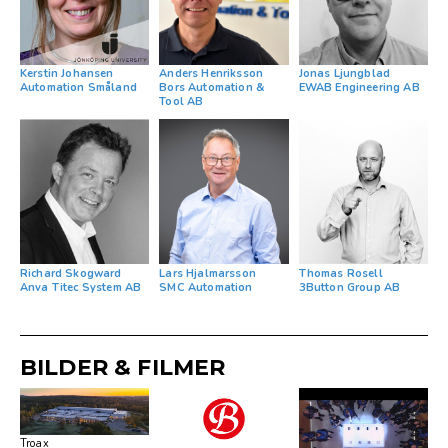
Kerstin Johansen
Anders Henriksson
Jonas Ljungblad
Automation Småland
Bors Automation &
EWAB Engineering AB
Tool AB
Richard Skogward
Lars Hjalmarsson
Thomas Rosell
Anva Titec System AB
SMC Automation
3Button Group AB
BILDER & FILMER
Troax