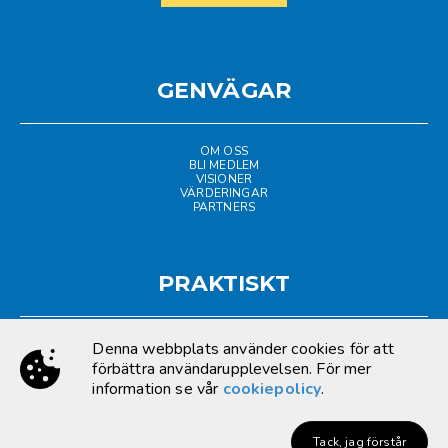
GENVÄGAR
OM OSS
BLI MEDLEM
VISIONER
VÄRDERINGAR
PARTNERS
PRAKTISKT
Denna webbplats använder cookies för att
LOGGA IN
förbättra användarupplevelsen. För mer
information se vår
cookiepolicy
.
Arkiv
Integritetspolicy
In English
Tack, jag förstår