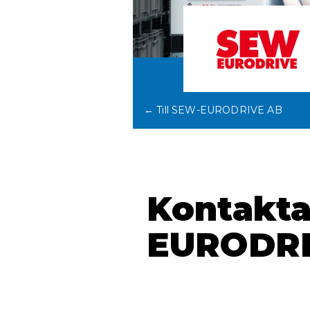
← Till SEW-EURODRIVE AB
Kontakt
EURODRI