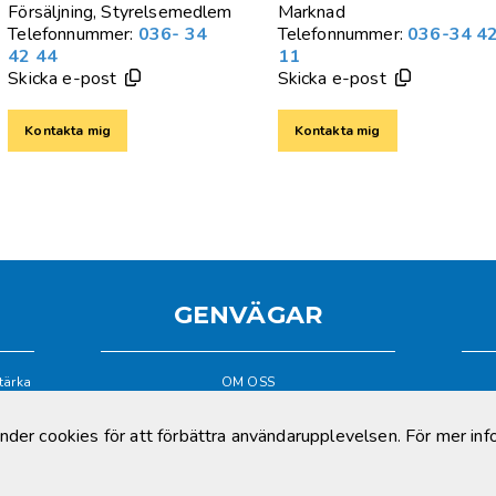
Försäljning, Styrelsemedlem
Marknad
Telefonnummer:
036- 34
Telefonnummer:
036-34 4
42 44
11
Skicka e-post
Skicka e-post
Kontakta mig
Kontakta mig
GENVÄGAR
tärka
OM OSS
 och
BLI MEDLEM
nejd.
VISIONER
VÄRDERINGAR
er cookies för att förbättra användarupplevelsen. För mer inf
PARTNERS