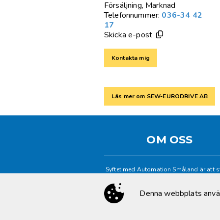
Försäljning, Marknad
Telefonnummer:
036-34 42
17
Skicka e-post
Kontakta mig
Läs mer om SEW-EURODRIVE AB
OM OSS
Syftet med Automation Småland är att s
tillverkningsindustrin med automation
digitalisering, främst i Småland med om
Denna webbplats använd
KONTAKTA OSS