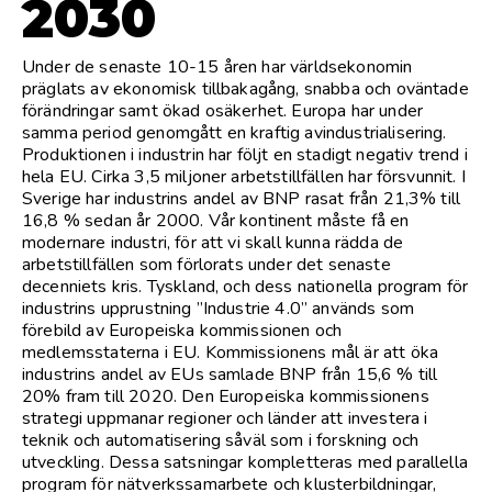
2030
Under de senaste 10-15 åren har världsekonomin
präglats av ekonomisk tillbakagång, snabba och oväntade
förändringar samt ökad osäkerhet. Europa har under
samma period genomgått en kraftig avindustrialisering.
Produktionen i industrin har följt en stadigt negativ trend i
hela EU. Cirka 3,5 miljoner arbetstillfällen har försvunnit. I
Sverige har industrins andel av BNP rasat från 21,3% till
16,8 % sedan år 2000. Vår kontinent måste få en
modernare industri, för att vi skall kunna rädda de
arbetstillfällen som förlorats under det senaste
decenniets kris. Tyskland, och dess nationella program för
industrins upprustning ”Industrie 4.0” används som
förebild av Europeiska kommissionen och
medlemsstaterna i EU. Kommissionens mål är att öka
industrins andel av EUs samlade BNP från 15,6 % till
20% fram till 2020. Den Europeiska kommissionens
strategi uppmanar regioner och länder att investera i
teknik och automatisering såväl som i forskning och
utveckling. Dessa satsningar kompletteras med parallella
program för nätverkssamarbete och klusterbildningar,