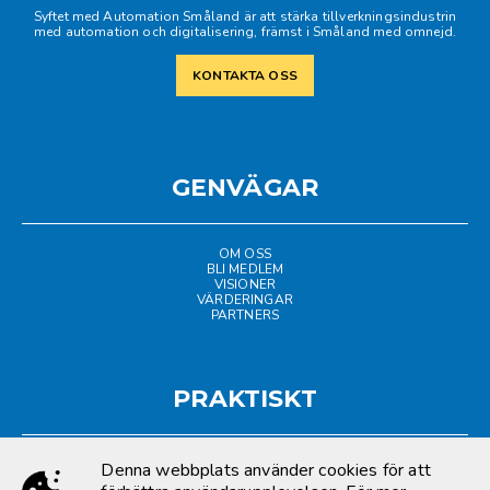
Syftet med Automation Småland är att stärka tillverkningsindustrin
med automation och digitalisering, främst i Småland med omnejd.
KONTAKTA OSS
GENVÄGAR
OM OSS
BLI MEDLEM
VISIONER
VÄRDERINGAR
PARTNERS
PRAKTISKT
Denna webbplats använder cookies för att
LOGGA IN